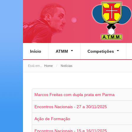
Início
ATMM
Competições
Está em...
Home
/
Notícias
Marcos Freitas com dupla prata em Parma
Encontros Nacionais - 27 a 30/11/2025
Ação de Formação
Encontros Nacionais - 15 e 16/11/2025