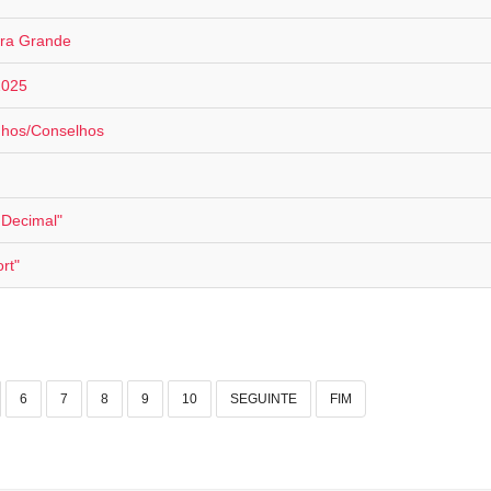
ira Grande
2025
nhos/Conselhos
 Decimal"
rt"
6
7
8
9
10
SEGUINTE
FIM