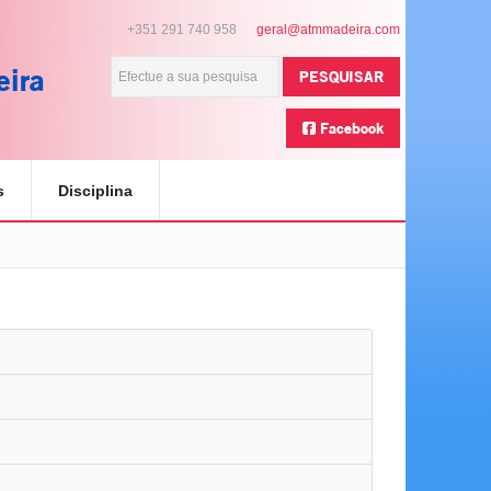
+351 291 740 958
eira
PESQUISAR
Facebook
s
Disciplina