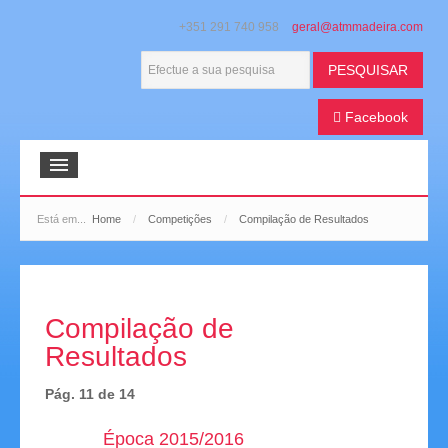
+351 291 740 958
PESQUISAR
Facebook
Início
Está em...
Home
/
Competições
/
Compilação de Resultados
ATMM
Boletim Bola na Mesa
Compilação de
Galeria de Imagens
Resultados
Extratos de Imprensa
Pág. 11 de 14
Histórico Desportivo
Época 2015/2016