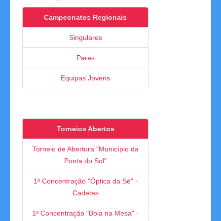
Competições
Campeonatos Regionais
Singulares
Campeonatos Regionais
Pares
Camp. Nacionais de Equipas
Equipas Jovens
Taça da Madeira
Impressos
Arbitragem
Torneios Abertos
Torneio de Abertura "Município da
Compilação de Resultados
Ponta do Sol"
Taça de Portugal
1ª Concentração "Óptica da Sé" -
Cadetes
Rankings
1ª Concentração "Bola na Mesa" -
Clubes Filiados