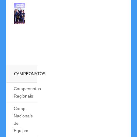
Fu
presta
Madeirenses
Yu
homenagens
brilham
vence
no
11-
Liga
Seixal
03-
dos
02-
2026
Campeões
02-
NOTÍCIAS
Feminina
2026
01-
NOTÍCIAS
06-
2026
NOTÍCIAS
CAMPEONATOS
Campeonatos
Regionais
Camp.
Nacionais
de
Equipas