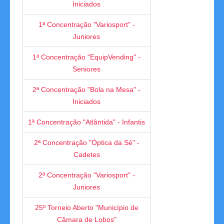
Iniciados
Links
1ª Concentração "Variosport" -
Juniores
Contactos
1ª Concentração "EquipVending" -
Seniores
Disciplina
2ª Concentração "Bola na Mesa" -
Iniciados
1ª Concentração "Atlântida" - Infantis
2ª Concentração "Óptica da Sé" -
Cadetes
2ª Concentração "Variosport" -
Juniores
25º Torneio Aberto "Município de
Câmara de Lobos"