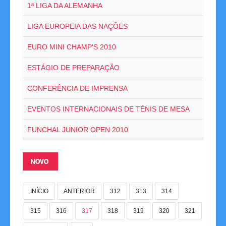
1ª LIGA DA ALEMANHA
Competições
LIGA EUROPEIA DAS NAÇÕES
Campeonatos Regionais
EURO MINI CHAMP'S 2010
Camp. Nacionais de Equipas
ESTÁGIO DE PREPARAÇÃO
Taça da Madeira
CONFERÊNCIA DE IMPRENSA
Impressos
EVENTOS INTERNACIONAIS DE TÉNIS DE MESA
FUNCHAL JUNIOR OPEN 2010
Arbitragem
Compilação de Resultados
NOVO
Taça de Portugal
INÍCIO
ANTERIOR
312
313
314
Rankings
315
316
317
318
319
320
321
Clubes Filiados