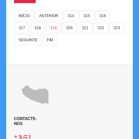
Links
INÍCIO
ANTERIOR
314
315
316
317
318
319
320
321
322
323
Contactos
SEGUINTE
FIM
Disciplina
CONTACTE-
NOS
+351