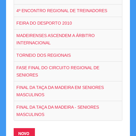
Competições
4º ENCONTRO REGIONAL DE TREINADORES
FEIRA DO DESPORTO 2010
Campeonatos Regionais
MADEIRENSES ASCENDEM A ÁRBITRO
Camp. Nacionais de Equipas
INTERNACIONAL
Taça da Madeira
TORNEIO DOS REGIONAIS
Impressos
FASE FINAL DO CIRCUITO REGIONAL DE
SENIORES
Arbitragem
FINAL DA TAÇA DA MADEIRA EM SENIORES
Compilação de Resultados
MASCULINOS
Taça de Portugal
FINAL DA TAÇA DA MADEIRA - SENIORES
MASCULINOS
Rankings
NOVO
Clubes Filiados