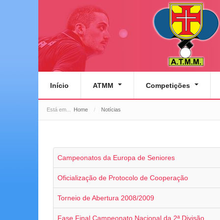
Início
ATMM
Competições
Está em...
Home
/
Notícias
Campeonatos da Europa de Seniores
Oficialização de Protocolo de Cooperação
Torneio de Abertura 2008/2009
Fase Final Campeonato Nacional da 2ª Divisão