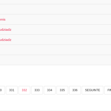
nnis
udziadz
udziadz
0
331
332
333
334
335
336
SEGUINTE
FI