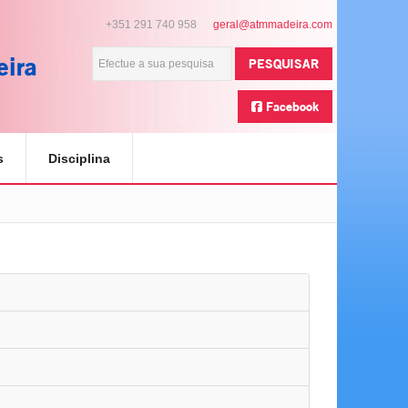
+351 291 740 958
eira
PESQUISAR
Facebook
s
Disciplina