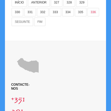
INÍCIO
ANTERIOR
327
328
329
Links
330
331
332
333
334
335
336
SEGUINTE
FIM
Contactos
Disciplina
CONTACTE-
NOS
+351