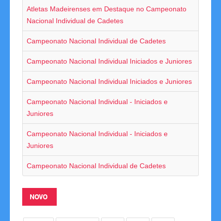
Atletas Madeirenses em Destaque no Campeonato
Competições
Nacional Individual de Cadetes
Campeonatos Regionais
Campeonato Nacional Individual de Cadetes
Camp. Nacionais de Equipas
Campeonato Nacional Individual Iniciados e Juniores
Campeonato Nacional Individual Iniciados e Juniores
Taça da Madeira
Campeonato Nacional Individual - Iniciados e
Impressos
Juniores
Arbitragem
Campeonato Nacional Individual - Iniciados e
Juniores
Compilação de Resultados
Campeonato Nacional Individual de Cadetes
Taça de Portugal
Rankings
NOVO
Clubes Filiados