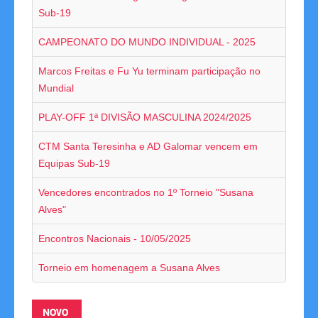
Sub-19
Competições
CAMPEONATO DO MUNDO INDIVIDUAL - 2025
Campeonatos Regionais
Marcos Freitas e Fu Yu terminam participação no
Camp. Nacionais de Equipas
Mundial
PLAY-OFF 1ª DIVISÃO MASCULINA 2024/2025
Taça da Madeira
CTM Santa Teresinha e AD Galomar vencem em
Impressos
Equipas Sub-19
Arbitragem
Vencedores encontrados no 1º Torneio "Susana
Alves"
Compilação de Resultados
Encontros Nacionais - 10/05/2025
Taça de Portugal
Torneio em homenagem a Susana Alves
Rankings
NOVO
Clubes Filiados