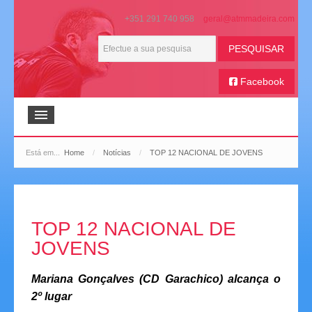
+351 291 740 958
PESQUISAR
Facebook
Início
Está em...
Home
/
Notícias
/
TOP 12 NACIONAL DE JOVENS
ATMM
Boletim Bola na Mesa
TOP 12 NACIONAL DE
Galeria de Imagens
JOVENS
Extratos de Imprensa
Mariana Gonçalves (CD Garachico) alcança o
2º lugar
Histórico Desportivo