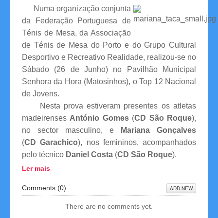
Numa organização conjunta
Competições
da Federação Portuguesa de
Ténis de Mesa, da Associação
Campeonatos Regionais
de Ténis de Mesa do Porto e do Grupo Cultural
Desportivo e Recreativo Realidade, realizou-se no
Camp. Nacionais de Equipas
Sábado (26 de Junho) no Pavilhão Municipal
Senhora da Hora (Matosinhos), o Top 12 Nacional
Taça da Madeira
de Jovens.
Impressos
Nesta prova estiveram presentes os atletas
madeirenses
António Gomes
(
CD São Roque
),
Arbitragem
no sector masculino, e
Mariana Gonçalves
(
CD Garachico
), nos femininos, acompanhados
Compilação de Resultados
pelo técnico
Daniel Costa
(
CD São Roque
).
Ler mais
Taça de Portugal
Comments (
0
)
ADD NEW
Rankings
There are no comments yet.
Clubes Filiados