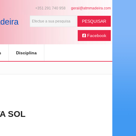
+351 291 740 958
deira
PESQUISAR
Facebook
s
Disciplina
A SOL