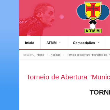
Início
ATMM
Competições
Está em...
Home
/
Notícias
/
Torneio de Abertura "Município da 
Torneio de Abertura "Muni
TORN