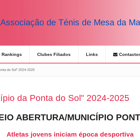
Associação de Ténis de Mesa da Ma
Rankings
Clubes Filiados
Links
Contacto
Ponta do Sol" 2024-2025
cípio da Ponta do Sol" 2024-2025
EIO ABERTURA/MUNICÍPIO PONT
Atletas jovens iniciam época desportiva