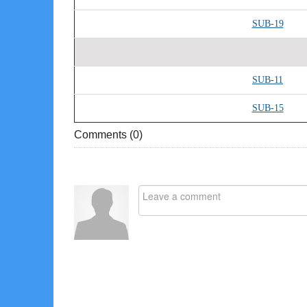
SUB-19
SUB-11
SUB-15
Comments (
0
)