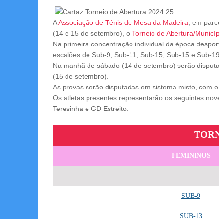
A
Associação de Ténis de Mesa da Madeira
, em parc
(14 e 15 de setembro), o
Torneio de Abertura/Municíp
Na primeira concentração individual da época desport
escalões de Sub-9, Sub-11, Sub-15, Sub-15 e Sub-1
Na manhã de sábado (14 de setembro) serão disputa
(15 de setembro).
As provas serão disputadas em sistema misto, com o i
Os atletas presentes representarão os seguintes n
Teresinha e GD Estreito.
TORN
FEMININOS
SUB-9
SUB-13