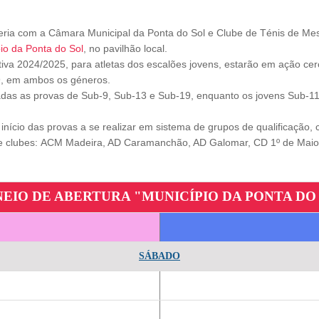
eria com a Câmara Municipal da Ponta do Sol e Clube de Ténis de Mes
io da Ponta do Sol
, no pavilhão local.
iva 2024/2025, para atletas dos escalões jovens, estarão em ação cerc
9, em ambos os géneros.
das as provas de Sub-9, Sub-13 e Sub-19, enquanto os jovens Sub-11
nício das provas a se realizar em sistema de grupos de qualificação,
ove clubes: ACM Madeira, AD Caramanchão, AD Galomar, CD 1º de Ma
EIO DE ABERTURA "MUNICÍPIO DA PONTA DO
SÁBADO