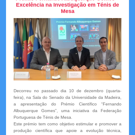
Excelência na Investigação em Ténis de
Competições
Mesa
Campeonatos Regionais
Camp. Nacionais de Equipas
Taça da Madeira
Impressos
Arbitragem
Decorreu no passado dia 10 de dezembro (quarta-
Compilação de Resultados
feira), na Sala do Senado da Universidade da Madeira,
a apresentação do Prémio Científico “Fernando
Taça de Portugal
Albuquerque Gomes”, uma iniciativa da Federação
Portuguesa de Ténis de Mesa.
Rankings
Este prémio tem como objetivo estimular e promover a
produção científica que apoie a evolução técnica,
Clubes Filiados