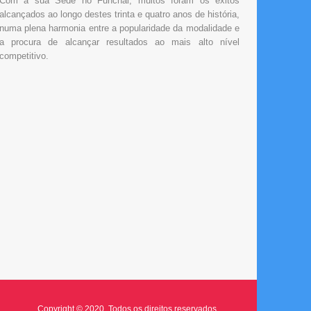
Com a sua Sede no Funchal, muitos foram os êxitos
alcançados ao longo destes trinta e quatro anos de história,
numa plena harmonia entre a popularidade da modalidade e
a procura de alcançar resultados ao mais alto nível
competitivo.
Copyright © 2020. Todos os direitos reservados.