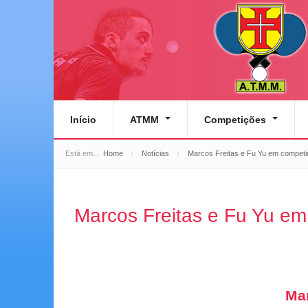
Início
ATMM
Competições
Está em...
Home
/
Notícias
/
Marcos Freitas e Fu Yu em competi
Marcos Freitas e Fu Yu e
Mar