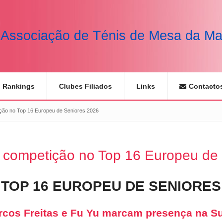
Associação de Ténis de Mesa da Ma
Rankings
Clubes Filiados
Links
Contacto
ção no Top 16 Europeu de Seniores 2026
m competição no Top 16 Europeu de
TOP 16 EUROPEU DE SENIORES
cos Freitas e Fu Yu marcam presença na S