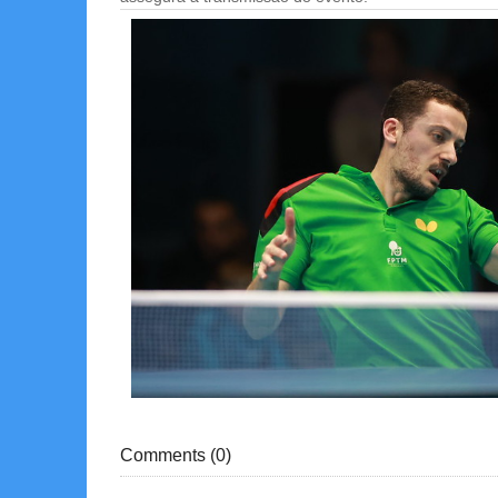
Comments (
0
)