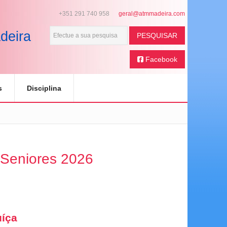
+351 291 740 958
deira
PESQUISAR
Facebook
s
Disciplina
 Seniores 2026
uíça