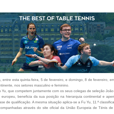
 entre esta quinta-feira, 5 de fevereiro, e domingo, 8 de fevereiro, 
tinente, nos setores masculino e feminino.
Fu Yu, que competem juntamente com os seus colegas de seleção João 
 europeu, beneficia da sua posição na hierarquia continental e apen
se de qualificação. A mesma situação aplica-se a Fu Yu, 11.ª classifi
companhadas através do site oficial da União Europeia de Ténis de