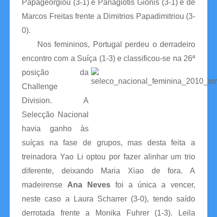
Papageorgiou (3-1) e Panagiotis Gionis (3-1) e de
Marcos Freitas frente a Dimitrios Papadimitriou (3-
Links
0).
Nos femininos, Portugal perdeu o derradeiro
Contactos
encontro com a Suíça (1-3) e classificou-se na 26ª
Disciplina
posição da
Challenge
Division. A
Selecção Nacional
havia ganho às
suíças na fase de grupos, mas desta feita a
treinadora Yao Li optou por fazer alinhar um trio
diferente, deixando Maria Xiao de fora. A
madeirense
Ana Neves
foi a única a vencer,
neste caso a Laura Scharrer (3-0), tendo saído
derrotada frente a Monika Fuhrer (1-3). Leila