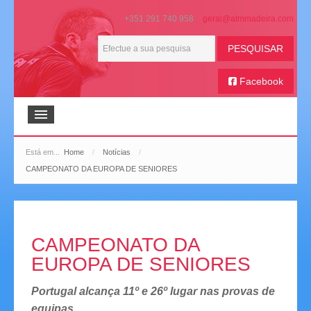
+351 291 740 958
PESQUISAR
Facebook
Início
Está em...
Home
/
Notícias
/
CAMPEONATO DA EUROPA DE SENIORES
ATMM
Boletim Bola na Mesa
Galeria de Imagens
CAMPEONATO DA
EUROPA DE SENIORES
Extratos de Imprensa
Portugal alcança 11º e 26º lugar nas provas de
Histórico Desportivo
equipas