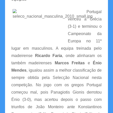
Competições
Portugal
venceu a Grécia
Campeonatos Regionais
(3-1) e terminou o
Camp. Nacionais de Equipas
Campeonato da
Europa no 11º
Taça da Madeira
lugar em masculinos. A equipa treinada pelo
Impressos
madeirense
Ricardo Faria
, onde alinharam os
também madeirenses
Marcos Freitas
e
Énio
Arbitragem
Mendes
, igualou assim a melhor classificação de
Compilação de Resultados
sempre obtida pela Selecção Nacional nesta
competição. No jogo com os gregos Portugal
Taça de Portugal
começou mal, pois Panagiotis Gionis derrotou
Rankings
Énio (3-0), mas acertou depois o passo com
triunfos de João Monteiro ante Konstantinos
Clubes Filiados