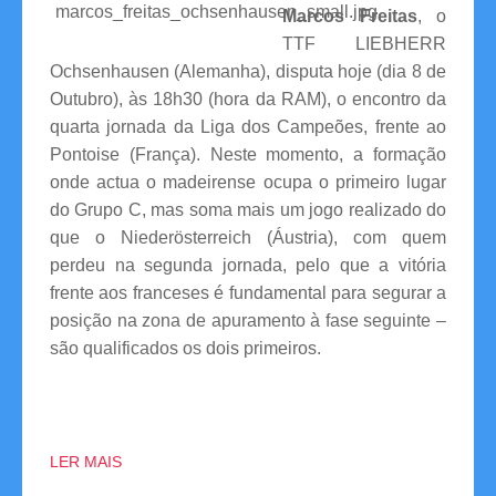
Marcos Freitas
, o
Competições
TTF LIEBHERR
Ochsenhausen (Alemanha), disputa hoje (dia 8 de
Campeonatos Regionais
Outubro), às 18h30 (hora da RAM), o encontro da
quarta jornada da Liga dos Campeões, frente ao
Camp. Nacionais de Equipas
Pontoise (França). Neste momento, a formação
onde actua o madeirense ocupa o primeiro lugar
Taça da Madeira
do Grupo C, mas soma mais um jogo realizado do
Impressos
que o Niederösterreich (Áustria), com quem
perdeu na segunda jornada, pelo que a vitória
Arbitragem
frente aos franceses é fundamental para segurar a
posição na zona de apuramento à fase seguinte –
Compilação de Resultados
são qualificados os dois primeiros.
Taça de Portugal
Rankings
LER MAIS
Clubes Filiados