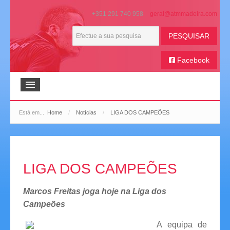
+351 291 740 958
PESQUISAR
Facebook
Início
Está em...
Home
/
Notícias
/
LIGA DOS CAMPEÕES
ATMM
Boletim Bola na Mesa
LIGA DOS CAMPEÕES
Galeria de Imagens
Marcos Freitas joga hoje na Liga dos
Extratos de Imprensa
Campeões
Histórico Desportivo
A equipa de