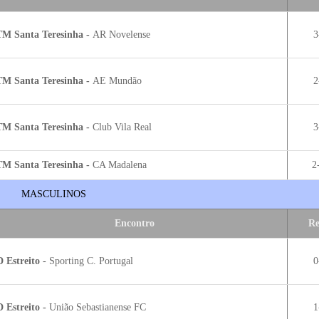
M Santa Teresinha -
AR Novelense
3
M Santa Teresinha -
AE Mundão
2
M Santa Teresinha -
Club Vila Real
3
M Santa Teresinha -
CA Madalena
2
MASCULINOS
Encontro
Re
 Estreito
- Sporting C. Portugal
0
 Estreito -
União Sebastianense FC
1