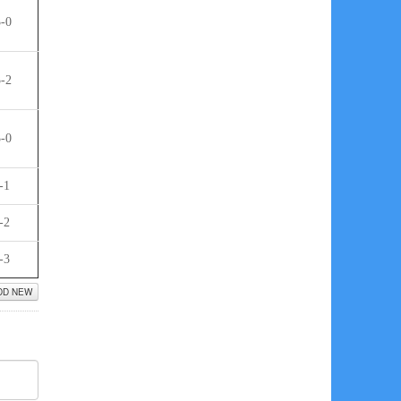
-0
-2
-0
-1
-2
-3
DD NEW