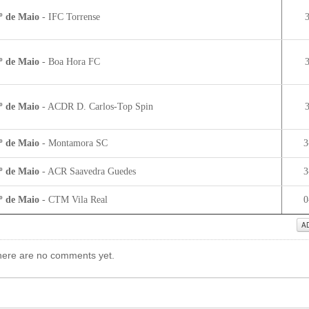
º de Maio
- IFC Torrense
3
º de Maio
- Boa Hora FC
3
º de Maio
- ACDR D. Carlos-Top Spin
3
º de Maio
- Montamora SC
3
º de Maio
- ACR Saavedra Guedes
3
º de Maio
- CTM Vila Real
0
A
ere are no comments yet.