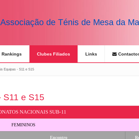
Associação de Ténis de Mesa da Ma
Rankings
Clubes Filiados
Links
Contacto
s Equipas - S11 e S15
- S11 e S15
NATOS NACIONAIS SUB-11
FEMININOS
Encontro
Re