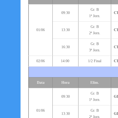
Gr. B
09:30
CT
1ª Jorn.
Gr. B
01/06
13:30
CT
2ª Jorn.
Gr. B
16:30
CT
3ª Jorn.
02/06
14:00
1/2 Final
CT
Data
Hora
Elim.
Gr. B
09:30
GD
1ª Jorn.
01/06
Gr. B
13:30
GD
2ª Jorn.