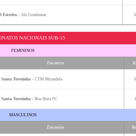
 Estreito -
Ala Gondomar
3
NATOS NACIONAIS SUB-15
FEMININOS
Encontro
R
Santa Teresinha -
CTM Mirandela
0
Santa Teresinha -
Boa Hora FC
1
MASCULINOS
Encontro
R