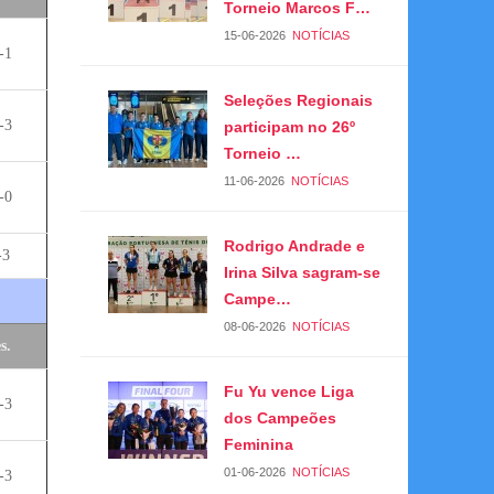
Torneio Marcos F…
15-06-2026
NOTÍCIAS
-1
Seleções Regionais
-3
participam no 26º
Torneio …
11-06-2026
NOTÍCIAS
-0
Rodrigo Andrade e
-3
Irina Silva sagram-se
Campe…
08-06-2026
NOTÍCIAS
s.
Fu Yu vence Liga
-3
dos Campeões
Feminina
01-06-2026
NOTÍCIAS
-3