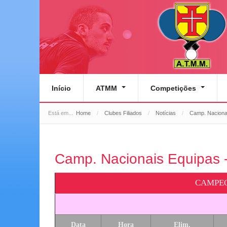
Início
ATMM
Competições
Está em...
Home
/
Clubes Filiados
/
Notícias
/
Camp. Nacionai
Camp. Nacionais Equipas 
CAMPEO
Data
Hora
Elim.