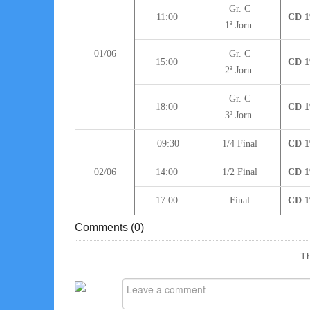
Gr. C
11:00
CD 1
1ª Jorn.
01/06
Gr. C
15:00
CD 1
2ª Jorn.
Gr. C
18:00
CD 1
3ª Jorn.
09:30
1/4 Final
CD 1
02/06
14:00
1/2 Final
CD 1
17:00
Final
CD 1
Comments (
0
)
Th