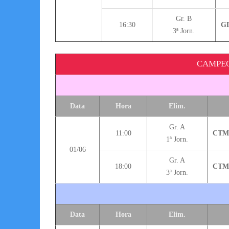
Gr. B
16:30
GD
3ª Jorn.
CAMPEO
Data
Hora
Elim.
Gr. A
11:00
CTM 
1ª Jorn.
01/06
Gr. A
18:00
CTM 
3ª Jorn.
Data
Hora
Elim.