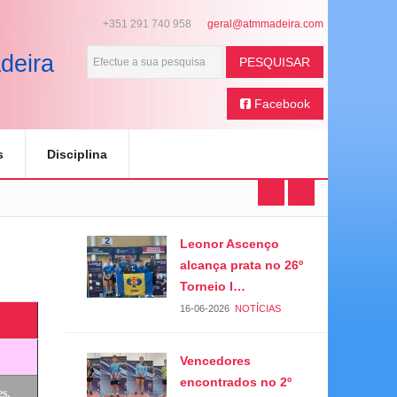
+351 291 740 958
deira
PESQUISAR
Facebook
s
Disciplina
Leonor Ascenço
alcança prata no 26º
Torneio I…
16-06-2026
NOTÍCIAS
Vencedores
encontrados no 2º
s.