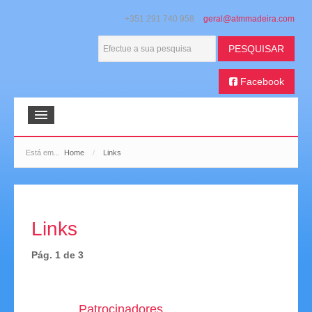
+351 291 740 958
PESQUISAR
Facebook
Início
Está em...
Home
/
Links
ATMM
Boletim Bola na Mesa
Links
Galeria de Imagens
Pág. 1 de 3
Extratos de Imprensa
Histórico Desportivo
Patrocinadores