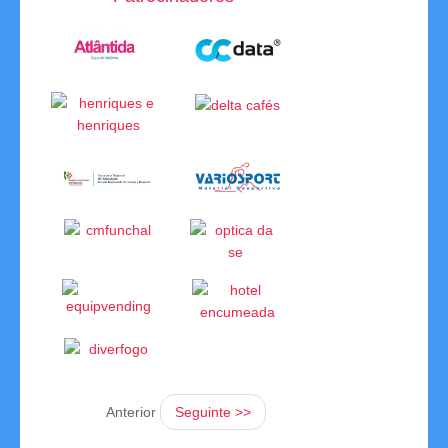
Competições
Campeonatos Regionais
Camp. Nacionais de Equipas
Taça da Madeira
Impressos
Arbitragem
Compilação de Resultados
Taça de Portugal
Rankings
Anterior
Seguinte >>
Clubes Filiados