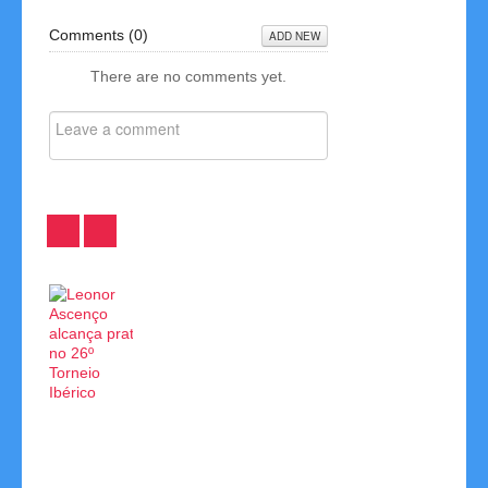
Comments (
0
)
ADD NEW
Links
There are no comments yet.
Contactos
Disciplina
Leonor
Atribuídos
Resultados
Ascenço
Títulos
2ª
alcança
Regionais
Etapa
prata
Singulares
Seniores
no
em
-
26º
Su…
Safe
Torneio
Credit
01-
I…
10-
06-
16-
02-
2026
06-
2026
NOTÍCIAS
2026
NOTÍCIAS