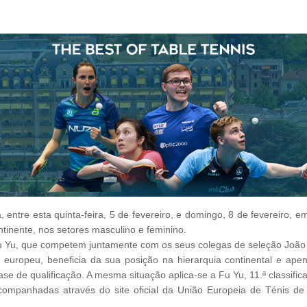
 entre esta quinta-feira, 5 de fevereiro, e domingo, 8 de fevereiro, 
tinente, nos setores masculino e feminino.
Fu Yu, que competem juntamente com os seus colegas de seleção João 
 europeu, beneficia da sua posição na hierarquia continental e apen
se de qualificação. A mesma situação aplica-se a Fu Yu, 11.ª classifi
companhadas através do site oficial da União Europeia de Ténis de