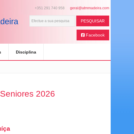
+351 291 740 958
deira
PESQUISAR
Facebook
s
Disciplina
 Seniores 2026
uíça