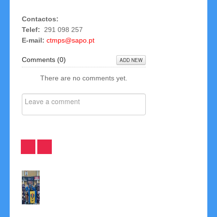
Contactos:
Links
Telef:
291 098 257
E-mail:
ctmps@sapo.
pt
Contactos
Comments (
0
)
ADD NEW
Disciplina
There are no comments yet.
Leonor
Atribuídos
Resultados
Ascenço
Títulos
2ª
alcança
Regionais
Etapa
prata
Singulares
Seniores
no
em
-
26º
Su…
Safe