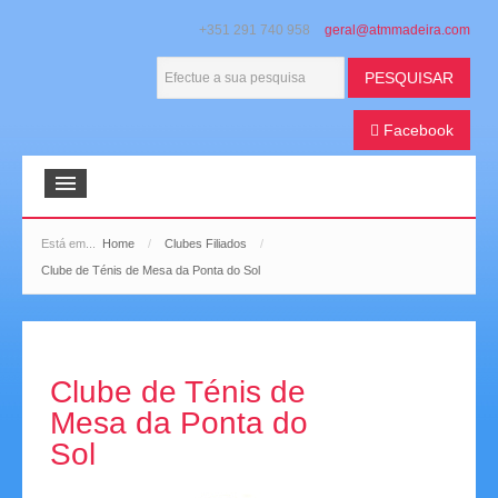
+351 291 740 958
PESQUISAR
Facebook
Início
Está em...
Home
/
Clubes Filiados
/
Clube de Ténis de Mesa da Ponta do Sol
ATMM
Boletim Bola na Mesa
Galeria de Imagens
Clube de Ténis de
Mesa da Ponta do
Extratos de Imprensa
Sol
Histórico Desportivo