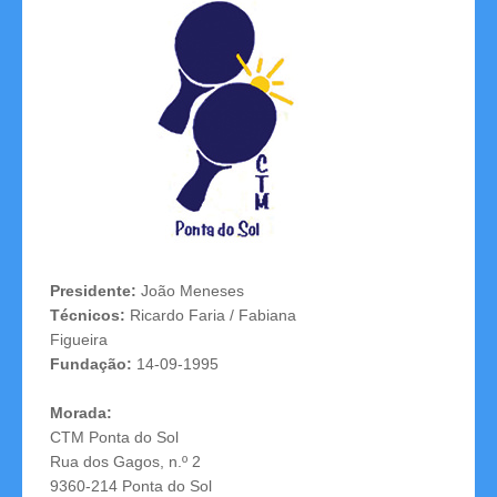
Competições
Campeonatos Regionais
Camp. Nacionais de Equipas
Taça da Madeira
Impressos
Arbitragem
Presidente:
João Meneses
Técnicos:
Ricardo Faria / Fabiana
Compilação de Resultados
Figueira
Fundação:
14-09-1995
Taça de Portugal
Morada:
Rankings
CTM Ponta do Sol
Rua dos Gagos, n.º 2
9360-214 Ponta do Sol
Clubes Filiados