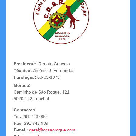
Competições
Campeonatos Regionais
Camp. Nacionais de Equipas
Taça da Madeira
Presidente:
Renato Gouveia
Impressos
Técnico:
António J. Fernandes
Fundação:
03-03-1979
Arbitragem
Morada:
Compilação de Resultados
Caminho de São Roque, 121
9020-122 Funchal
Taça de Portugal
Contactos:
Tel:
291 743 060
Rankings
Fax:
291 742 989
E-mail:
geral
@cdsaoroque.com
Clubes Filiados